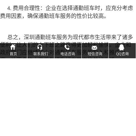
费用合理性：企业在选择通勤班车时，应充分考虑
4.
费用因素，确保通勤班车服务的性价比较高。
总之，深圳通勤班车服务为现代都市生活带来了诸多
便利，让人们的上下班之路变得更加轻松愉快。企业和





政府部门应继续加大对通勤班车服务的投入和推广力
首页
联系我们
电话咨询
短信咨询
QQ咨询
度，让更多的人享受到通勤班车带来的美好生活。
上一篇：（深圳大巴租车）我们带你了解那些你不知道的团建打卡圣地！
下一篇：（深圳大巴租车）大巴租车的便捷程度抉择买车还是租车
萌朋巴士