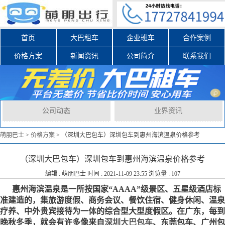
首页
大巴租车
企业班车
合作案例
价格方案
新闻资讯
公司简介
联系我们
公司动态
业界资讯
萌朋巴士
>
价格方案
>
（深圳大巴包车）深圳包车到惠州海滨温泉价格参考
（深圳大巴包车）深圳包车到惠州海滨温泉价格参考
编辑 :
萌朋巴士
时间 : 2021-11-09 23:55 浏览量 : 107
惠州海滨温泉是一所按国家“AAAA”级景区、五星级酒店标
准建造的，集旅游度假、商务会议、餐饮住宿、健身休闲、温泉
疗养、中外贵宾接待为一体的综合型大型度假区。在广东，每到
晚秋冬季，就会有许多像来自
深圳大巴包车
、东莞包车、广州包