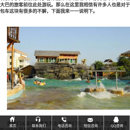
大巴的旅客前往此处游玩。那么在这里我相信有许多人也是对于
包车这块有很多的不解，下面我来一一说明下。





像我们从深圳或者东莞出发，我们包一辆旅游大巴两天一夜
首页
联系我们
电话咨询
短信咨询
QQ咨询
的49座大巴我们都是2600元，当然淡旺季的价格肯定有所不同，