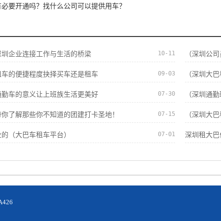
有必要开通吗？找什么公司可以提供用车？
10-11
深圳企业连接工作与生活的桥梁
（深圳公司
09-03
租车的便捷程度抉择买车还是租车
（深圳大巴
07-30
通勤车的意义让上班族生活更美好
（深圳通勤
07-15
带你了解那些你不知道的团建打卡圣地！
（深圳大巴
07-01
业的（大巴车租车平台）
深圳租大巴
426